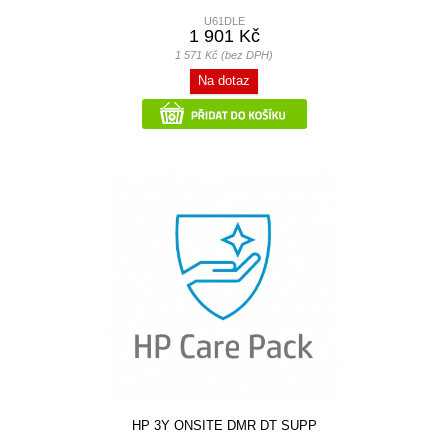
U61DLE
1 901 Kč
1 571 Kč (bez DPH)
Na dotaz
HP 3Y ONSITE DMR DT SUPP