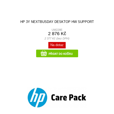
HP 3Y NEXTBUSDAY DESKTOP HW SUPPORT
UM228E
2 876 Kč
2 377 Kč (bez DPH)
Na dotaz