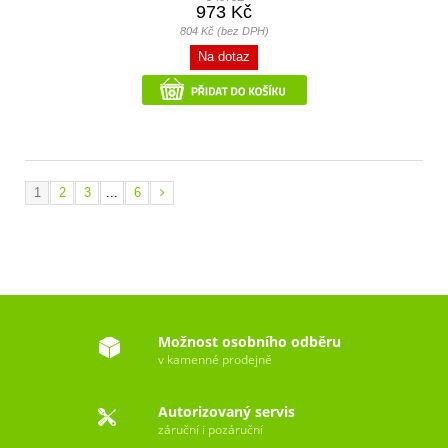
973 Kč
804 Kč (bez DPH)
Na dotaz
1
2
3
...
6
Možnost osobního odběru
v kamenné prodejně
Autorizovaný servis
záruční i pozáruční