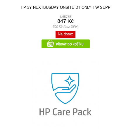
HP 3Y NEXTBUSDAY ONSITE DT ONLY HW SUPP
U6578E
847 Kč
700 Kč (bez DPH)
Na dotaz