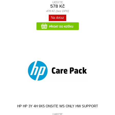
UE5Y7E
578 Kč
478 Kč (bez DPH)
Na dotaz
HP HP 3Y 4H 9X5 ONSITE WS ONLY HW SUPPORT
U4873E