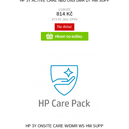
HP 3Y ACTIVE CARE NBD ONS DMR DT HW SUPP
U18HZE
814 Kč
673 Kč (bez DPH)
Na dotaz
HP 3Y ONSITE CARE W/DMR WS HW SUPP