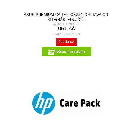
ASUS PREMIUM CARE -LOKÁLNÍ OPRAVA ON-
SITE(NÁSLEDUJÍCÍ...
ACX13-007003PF
951 Kč
786 Kč (bez DPH)
Na dotaz