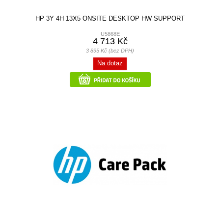
HP 3Y 4H 13X5 ONSITE DESKTOP HW SUPPORT
U5868E
4 713 Kč
3 895 Kč (bez DPH)
Na dotaz