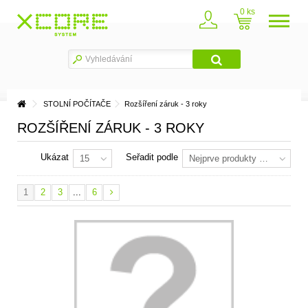
0
STOLNÍ POČÍTAČE
Rozšíření záruk - 3 roky
ROZŠÍŘENÍ ZÁRUK - 3 ROKY
Ukázat
Seřadit podle
15
Nejprve produkty skladem
1
2
3
...
6