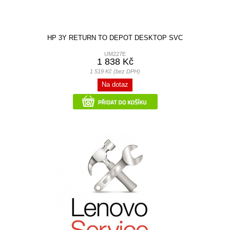
HP 3Y RETURN TO DEPOT DESKTOP SVC
UM227E
1 838 Kč
1 519 Kč (bez DPH)
Na dotaz