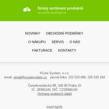
Široký sortiment produktů
neustále doplňujeme
NOVINKY
OBCHODNÍ PODMÍNKY
O NÁKUPU
SERVIS
O NÁS
FAKTURACE
KONTAKTY
XCore System, s.r.o.
email:
email@xcoresystem.cz
pevná linka: 222 510 000, 225 510 164
Černokostelecká 88, 100 00 Praha 10
IČ: 28366140, DIČ: CZ28366140
Ochrana osobních údajů
PARTNEŘI