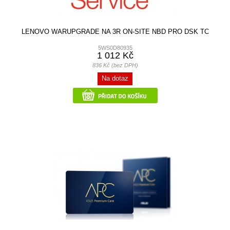
LENOVO WARUPGRADE NA 3R ON-SITE NBD PRO DSK TC
5WS0D80935
1 012 Kč
836 Kč (bez DPH)
Na dotaz