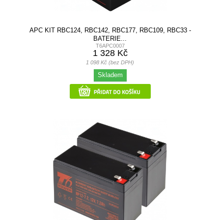
APC KIT RBC124, RBC142, RBC177, RBC109, RBC33 -
BATERIE...
T6APC0007
1 328 Kč
1 098 Kč (bez DPH)
Skladem