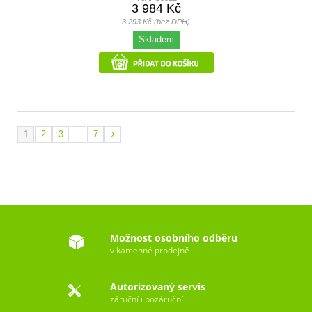
3 984 Kč
3 293 Kč (bez DPH)
Skladem
1
2
3
...
7
Možnost osobního odběru
v kamenné prodejně
Autorizovaný servis
záruční i pozáruční