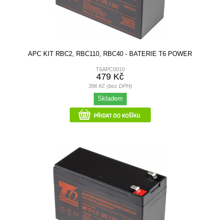
APC KIT RBC2, RBC110, RBC40 - BATERIE T6 POWER
T6APC0010
479 Kč
396 Kč (bez DPH)
Skladem