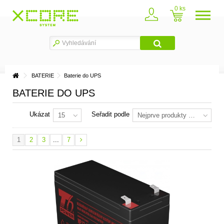
0
BATERIE
Baterie do UPS
BATERIE DO UPS
Ukázat
Seřadit podle
15
Nejprve produkty skladem
1
2
3
...
7