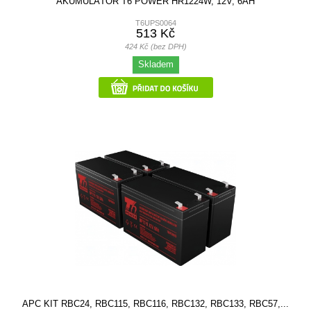
AKUMULÁTOR T6 POWER HR1224W, 12V, 6AH
T6UPS0064
513 Kč
424 Kč (bez DPH)
Skladem
APC KIT RBC24, RBC115, RBC116, RBC132, RBC133, RBC57,...