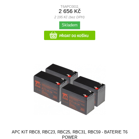
T6APC0011
2 656 Kč
2 195 Kč (bez DPH)
Skladem
APC KIT RBC8, RBC23, RBC25, RBC31, RBC59 - BATERIE T6
POWER