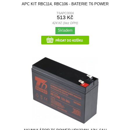
APC KIT RBC114, RBC106 - BATERIE T6 POWER
T6APC0004
513 Kč
424 Kč (bez DPH)
Skladem