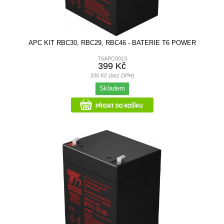
APC KIT RBC30, RBC29, RBC46 - BATERIE T6 POWER
T6APC0013
399 Kč
330 Kč (bez DPH)
Skladem