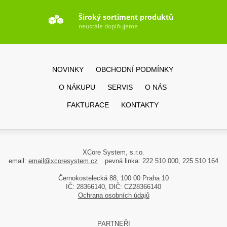
Široký sortiment produktů
neustále doplňujeme
NOVINKY
OBCHODNÍ PODMÍNKY
O NÁKUPU
SERVIS
O NÁS
FAKTURACE
KONTAKTY
XCore System, s.r.o.
email:
email@xcoresystem.cz
pevná linka: 222 510 000, 225 510 164
Černokostelecká 88, 100 00 Praha 10
IČ: 28366140, DIČ: CZ28366140
Ochrana osobních údajů
PARTNEŘI