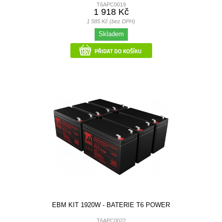
T6APC0019
1 918 Kč
1 585 Kč (bez DPH)
Skladem
EBM KIT 1920W - BATERIE T6 POWER
T6APC0022