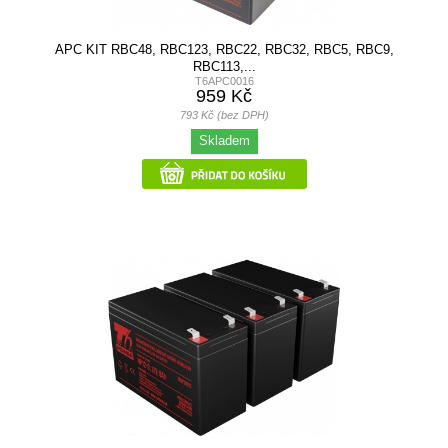
APC KIT RBC48, RBC123, RBC22, RBC32, RBC5, RBC9,
RBC113,...
T6APC0016
959 Kč
793 Kč (bez DPH)
Skladem