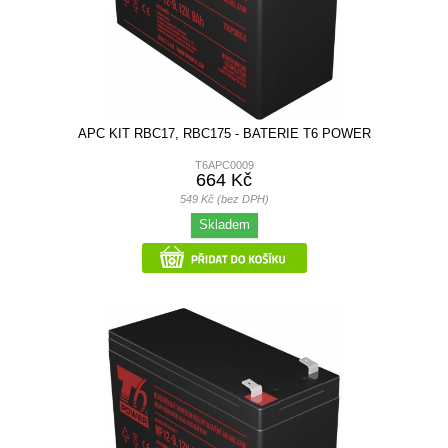
APC KIT RBC17, RBC175 - BATERIE T6 POWER
T6APC0009
664 Kč
549 Kč (bez DPH)
Skladem