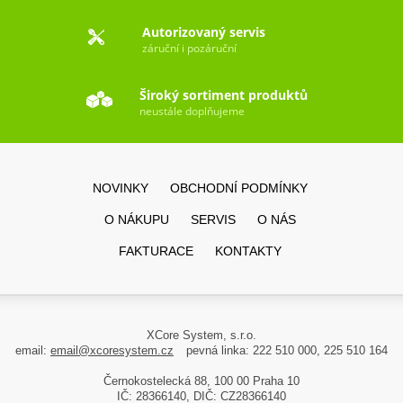
Autorizovaný servis
záruční i pozáruční
Široký sortiment produktů
neustále doplňujeme
NOVINKY
OBCHODNÍ PODMÍNKY
O NÁKUPU
SERVIS
O NÁS
FAKTURACE
KONTAKTY
XCore System, s.r.o.
email:
email@xcoresystem.cz
pevná linka: 222 510 000, 225 510 164
Černokostelecká 88, 100 00 Praha 10
IČ: 28366140, DIČ: CZ28366140