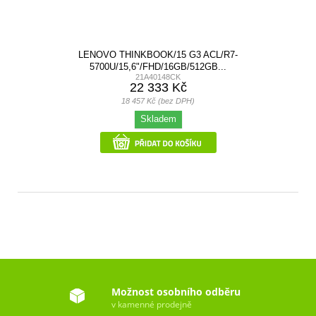
LENOVO THINKBOOK/15 G3 ACL/R7-
5700U/15,6"/FHD/16GB/512GB...
21A40148CK
22 333 Kč
18 457 Kč (bez DPH)
Skladem
Možnost osobního odběru
v kamenné prodejně