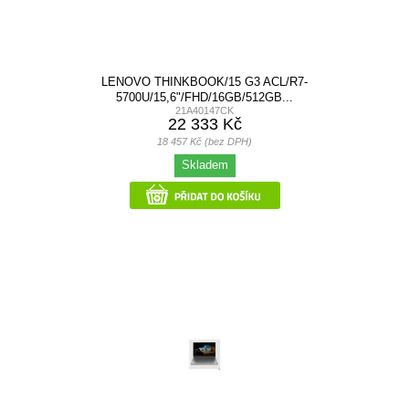
LENOVO THINKBOOK/15 G3 ACL/R7-
5700U/15,6"/FHD/16GB/512GB...
21A40147CK
22 333 Kč
18 457 Kč (bez DPH)
Skladem