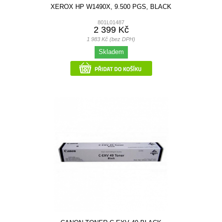
XEROX HP W1490X, 9.500 PGS, BLACK
801L01487
2 399 Kč
1 983 Kč (bez DPH)
Skladem