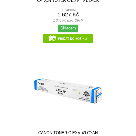
CANON TONER C-EXV 49 BLACK
8524B002
1 627 Kč
1 345 Kč (bez DPH)
Skladem
CANON TONER C-EXV 49 CYAN