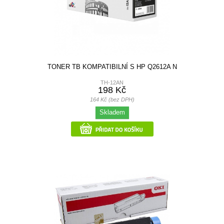
TONER TB KOMPATIBILNÍ S HP Q2612A N
TH-12AN
198 Kč
164 Kč (bez DPH)
Skladem