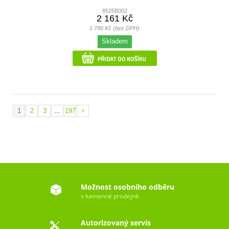
8525B002
2 161 Kč
1 786 Kč (bez DPH)
Skladem
1
2
3
...
197
Možnost osobního odběru
v kamenné prodejně
Autorizovaný servis