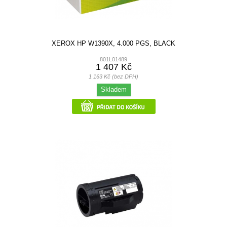
XEROX HP W1390X, 4.000 PGS, BLACK
801L01489
1 407 Kč
1 163 Kč (bez DPH)
Skladem