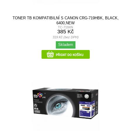
TONER TB KOMPATIBILNÍ S CANON CRG-719HBK, BLACK,
6400,NEW
TC-719XN
385 Kč
319 Kč (bez DPH)
Skladem