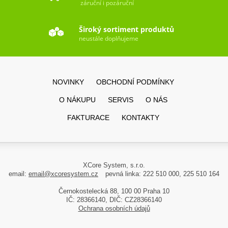
záruční i pozáruční
Široký sortiment produktů
neustále doplňujeme
NOVINKY
OBCHODNÍ PODMÍNKY
O NÁKUPU
SERVIS
O NÁS
FAKTURACE
KONTAKTY
XCore System, s.r.o.
email:
email@xcoresystem.cz
pevná linka: 222 510 000, 225 510 164
Černokostelecká 88, 100 00 Praha 10
IČ: 28366140, DIČ: CZ28366140
Ochrana osobních údajů