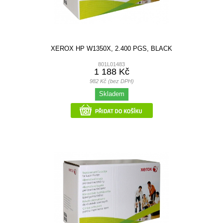
XEROX HP W1350X, 2.400 PGS, BLACK
801L01483
1 188 Kč
982 Kč (bez DPH)
Skladem