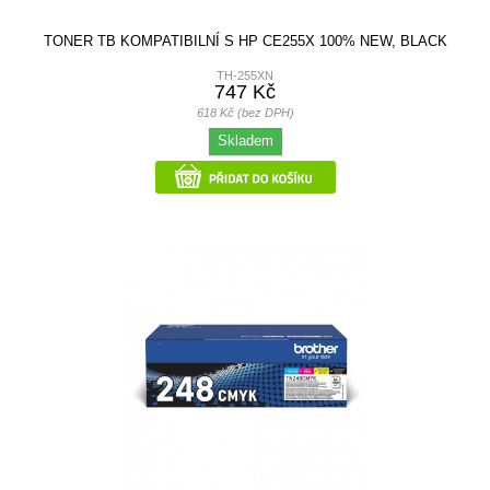
TONER TB KOMPATIBILNÍ S HP CE255X 100% NEW, BLACK
TH-255XN
747 Kč
618 Kč (bez DPH)
Skladem