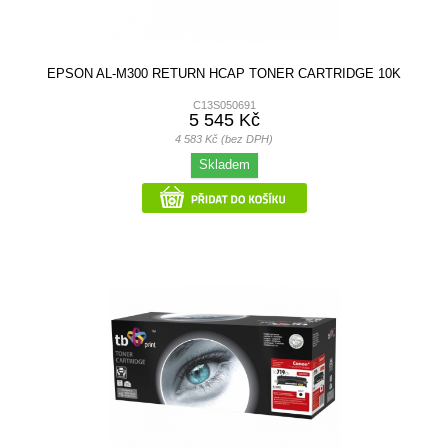
EPSON AL-M300 RETURN HCAP TONER CARTRIDGE 10K
C13S050691
5 545 Kč
4 583 Kč (bez DPH)
Skladem