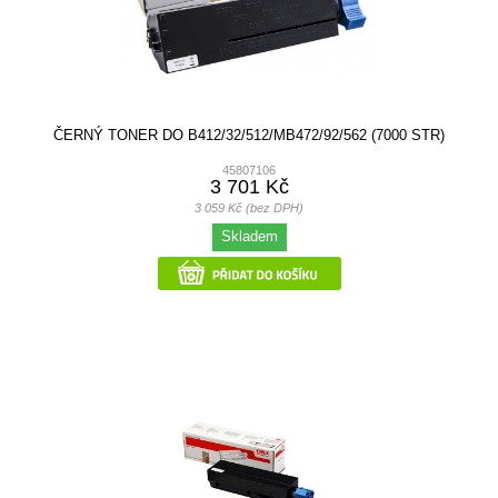
ČERNÝ TONER DO B412/32/512/MB472/92/562 (7000 STR)
45807106
3 701 Kč
3 059 Kč (bez DPH)
Skladem