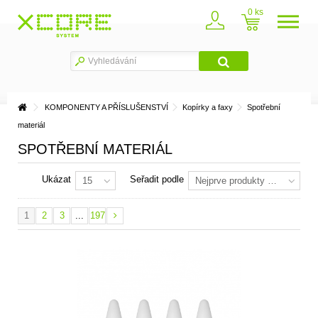
0
KOMPONENTY A PŘÍSLUŠENSTVÍ
Kopírky a faxy
Spotřební
materiál
SPOTŘEBNÍ MATERIÁL
Ukázat
Seřadit podle
15
Nejprve produkty skladem
1
2
3
...
197