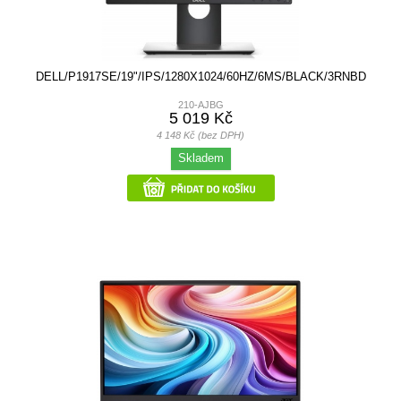
DELL/P1917SE/19"/IPS/1280X1024/60HZ/6MS/BLACK/3RNBD
210-AJBG
5 019 Kč
4 148 Kč (bez DPH)
Skladem