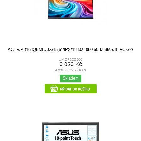
ACER/PD163QBMIUUX/15,6"/IPS/1980X1080/60HZ/8MS/BLACK/2R
UM.ZP3EE.008
6 026 Kč
4 981 Kč (bez DPH)
Skladem