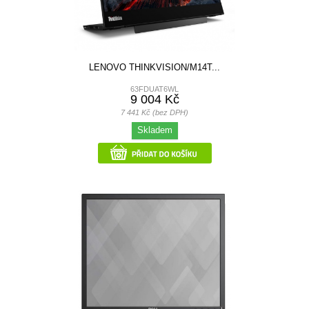
LENOVO THINKVISION/M14T...
63FDUAT6WL
9 004 Kč
7 441 Kč (bez DPH)
Skladem