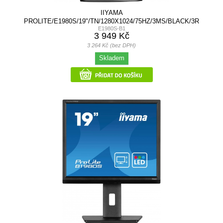
IIYAMA
PROLITE/E1980S/19"/TN/1280X1024/75HZ/3MS/BLACK/3R
E1980S-B1
3 949 Kč
3 264 Kč (bez DPH)
Skladem