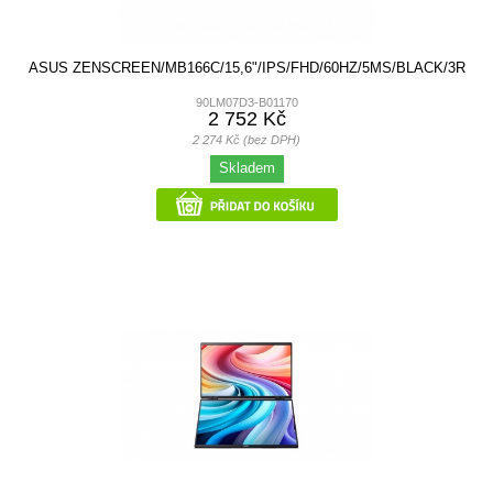
ASUS ZENSCREEN/MB166C/15,6"/IPS/FHD/60HZ/5MS/BLACK/3R
90LM07D3-B01170
2 752 Kč
2 274 Kč (bez DPH)
Skladem