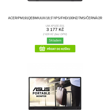
ACER/PM191QEBMIUUX/18,5"/IPS/FHD/100HZ/7MS/ČERNÁ/2R
UM.XP1EE.E01
3 177 Kč
2 626 Kč (bez DPH)
Skladem