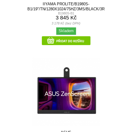
IIYAMA PROLITE/B1980S-
B1/19"/TN/1280X1024/75HZ/3MS/BLACK/3R
B1980S-B1
3 845 Kč
3 178 Kč (bez DPH)
Skladem