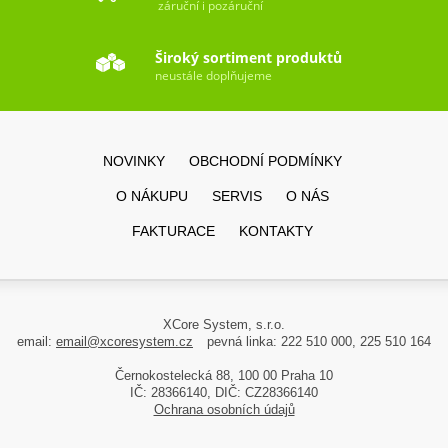
záruční i pozáruční
Široký sortiment produktů
neustále doplňujeme
NOVINKY
OBCHODNÍ PODMÍNKY
O NÁKUPU
SERVIS
O NÁS
FAKTURACE
KONTAKTY
XCore System, s.r.o.
email:
email@xcoresystem.cz
pevná linka: 222 510 000, 225 510 164
Černokostelecká 88, 100 00 Praha 10
IČ: 28366140, DIČ: CZ28366140
Ochrana osobních údajů