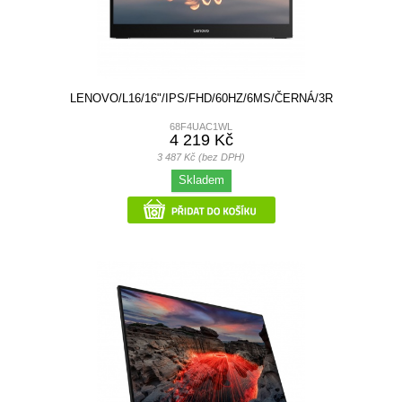
LENOVO/L16/16"/IPS/FHD/60HZ/6MS/ČERNÁ/3R
68F4UAC1WL
4 219 Kč
3 487 Kč (bez DPH)
Skladem