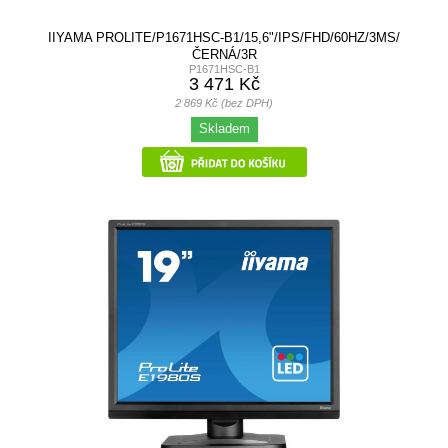
IIYAMA PROLITE/P1671HSC-B1/15,6"/IPS/FHD/60HZ/3MS/
ČERNÁ/3R
P1671HSC-B1
3 471 Kč
2 869 Kč (bez DPH)
Skladem