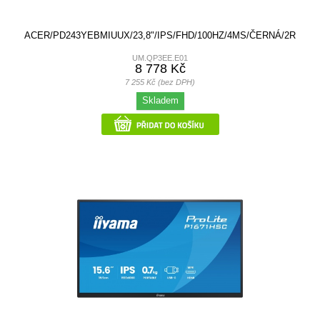
ACER/PD243YEBMIUUX/23,8"/IPS/FHD/100HZ/4MS/ČERNÁ/2R
UM.QP3EE.E01
8 778 Kč
7 255 Kč (bez DPH)
Skladem