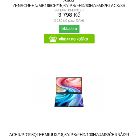
ASUS
ZENSCREEN/MB166CR/15,6"/IPS/FHD/60HZ/5MS/BLACK/3R
90LM07D3-B03170
3 798 Kč
3 139 Kč (bez DPH)
Skladem
ACER/PD193QTEBMIUUX/18,5"/IPS/FHD/100HZ/4MS/ČERNÁ/2R