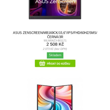
ASUS ZENSCREEN/MB169CK/15,6"/IPS/FHD/60HZ/5MS/
ČERNÁ/3R
90LM0AZ3-B01171
2 508 Kč
2 073 Kč (bez DPH)
Skladem