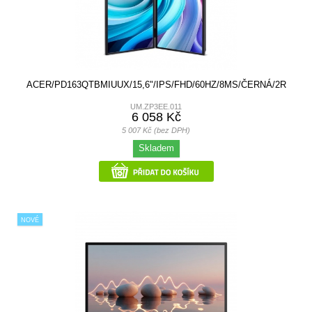
ACER/PD163QTBMIUUX/15,6"/IPS/FHD/60HZ/8MS/ČERNÁ/2R
UM.ZP3EE.011
6 058 Kč
5 007 Kč (bez DPH)
Skladem
NOVÉ