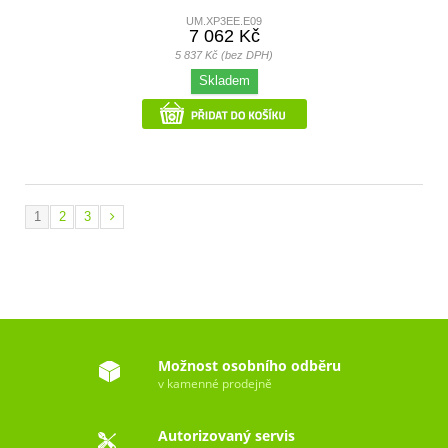
UM.XP3EE.E09
7 062 Kč
5 837 Kč (bez DPH)
Skladem
1
2
3
Možnost osobního odběru
v kamenné prodejně
Autorizovaný servis