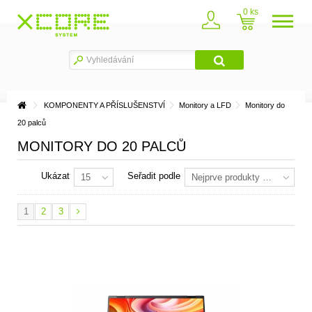
0
KOMPONENTY A PŘÍSLUŠENSTVÍ
Monitory a LFD
Monitory do
20 palců
MONITORY DO 20 PALCŮ
Ukázat
Seřadit podle
15
Nejprve produkty skladem
1
2
3