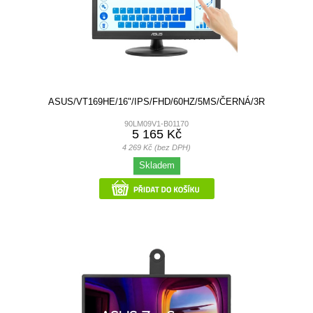
ASUS/VT169HE/16"/IPS/FHD/60HZ/5MS/ČERNÁ/3R
90LM09V1-B01170
5 165 Kč
4 269 Kč (bez DPH)
Skladem