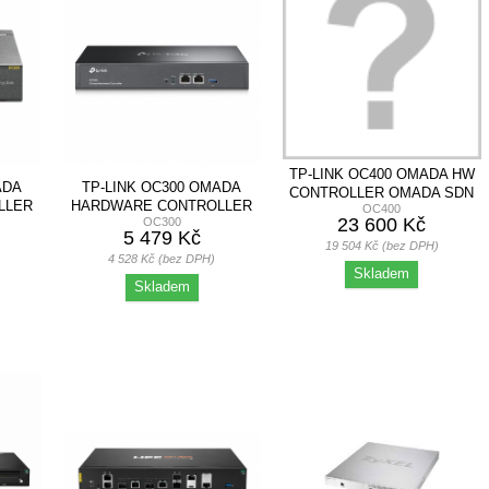
TP-LINK OC400 OMADA HW
ADA
TP-LINK OC300 OMADA
CONTROLLER OMADA SDN
LLER
HARDWARE CONTROLLER
OC400
23 600 Kč
OC300
OMADA SDN
5 479 Kč
19 504 Kč (bez DPH)
4 528 Kč (bez DPH)
Skladem
Skladem