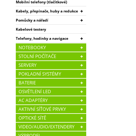
Mobilní telefony (tlačítkové)
Kabely, přepínače, huby a redukce
Pomůcky a nářadí
Kabelové testery
Telefony, hodinky a navigace
NOTEBOOKY
STOLNÍ POČÍTAČE
SERVERY
POKLADNÍ SYSTÉMY
BATERIE
OSVĚTLENÍ LED
AC ADAPTÉRY
AKTIVNÍ SÍŤOVÉ PRVKY
OPTICKÉ SÍTĚ
VIDEO/AUDIO/EXTENDERY
VÝPRODEJ