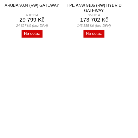
ARUBA 9004 (RW) GATEWAY
HPE ANW 9106 (RW) HYBRID
GATEWAY
R1B21A
S5H01A
29 799 Kč
173 702 Kč
24 627 Kč (bez DPH)
143 555 Kč (bez DPH)
Na dotaz
Na dotaz