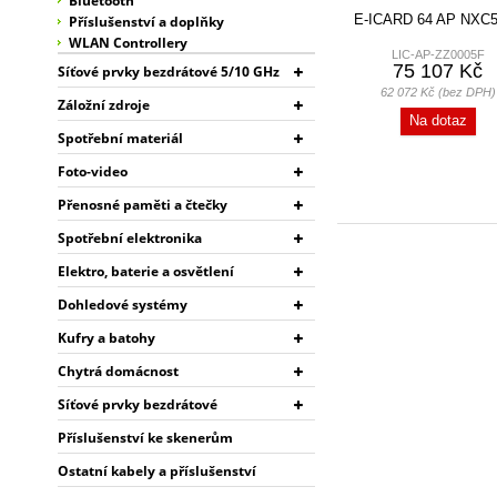
Bluetooth
E-ICARD 64 AP NXC
Příslušenství a doplňky
WLAN Controllery
LIC-AP-ZZ0005F
75 107 Kč
Síťové prvky bezdrátové 5/10 GHz
62 072 Kč (bez DPH)
Záložní zdroje
Na dotaz
Spotřební materiál
Foto-video
Přenosné paměti a čtečky
Spotřební elektronika
Elektro, baterie a osvětlení
Dohledové systémy
Kufry a batohy
Chytrá domácnost
Síťové prvky bezdrátové
Příslušenství ke skenerům
Ostatní kabely a příslušenství