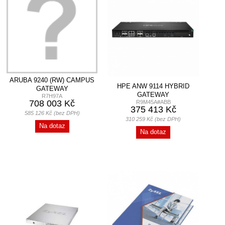
ARUBA 9240 (RW) CAMPUS
HPE ANW 9114 HYBRID
GATEWAY
GATEWAY
R7H97A
708 003 Kč
R9M45A#ABB
375 413 Kč
585 126 Kč (bez DPH)
310 259 Kč (bez DPH)
Na dotaz
Na dotaz