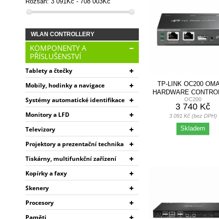
Rozsah:
3 091Kč - 708 003Kč
WLAN CONTROLLERY
KOMPONENTY A
PŘÍSLUŠENSTVÍ
Tablety a čtečky
TP-LINK OC200 OM
Mobily, hodinky a navigace
HARDWARE CONTRO
Systémy automatické identifikace
OC200
OMADA SDN
3 740 Kč
Monitory a LFD
3 091 Kč (bez DPH)
Skladem
Televizory
Projektory a prezentační technika
Tiskárny, multifunkční zařízení
Kopírky a faxy
Skenery
Procesory
Paměti