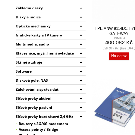
Základní desky
Disky a řadiče
Optické mechaniky
HPE ANW 9114DC HY
GATEWAY
Grafické karty a TV tunery
R9M46A
400 082 Kč
Multimédia, audio
330 647 Kč (bez DPH
Klávesnice, myši, herní ovladače
Na dotaz
Skříně a zdroje
Software
Disková pole, NAS
Zálohování a správa dat
Síťové prvky aktivní
Síťové prvky pasivní
Síťové prvky bezdrátové 2,4 GHz
Routery s 3G/4G modemem
Access pointy / Bridge