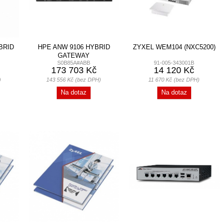
BRID
HPE ANW 9106 HYBRID
ZYXEL WEM104 (NXC5200)
GATEWAY
S0B85A#ABB
91-005-343001B
173 703 Kč
14 120 Kč
)
143 556 Kč (bez DPH)
11 670 Kč (bez DPH)
Na dotaz
Na dotaz