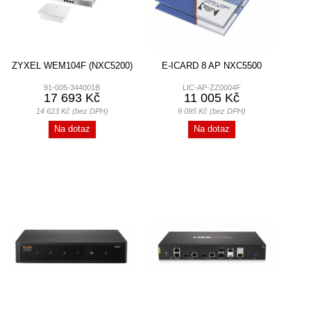
ZYXEL WEM104F (NXC5200)
E-ICARD 8 AP NXC5500
91-005-344001B
LIC-AP-ZZ0004F
17 693 Kč
11 005 Kč
14 623 Kč (bez DPH)
9 095 Kč (bez DPH)
Na dotaz
Na dotaz