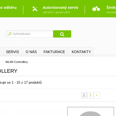
o odběru
Autorizovaný servis
Širok
záruční i pozáruční
neustá
SERVIS
O NÁS
FAKTURACE
KONTAKTY
z
WLAN Controllery
OLLERY
zuje se 1 - 15 z 17 produktů
1
2