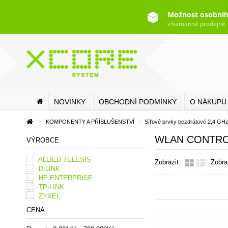
Možnost osobníh
v kamenné prodejně
NOVINKY
OBCHODNÍ PODMÍNKY
O NÁKUPU
KOMPONENTY A PŘÍSLUŠENSTVÍ
Síťové prvky bezdrátové 2,4 GH
WLAN CONTR
VÝROBCE
ALLIED TELESIS
Zobrazit:
Zobra
D-LINK
HP ENTERPRISE
TP-LINK
ZYXEL
CENA