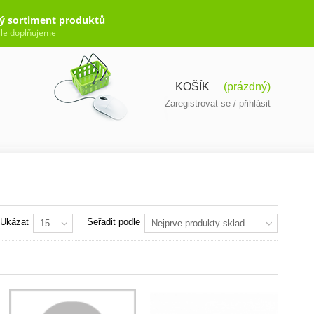
ý sortiment produktů
le doplňujeme
KOŠÍK
(prázdný)
Zaregistrovat se / přihlásit
Ukázat
Seřadit podle
15
Nejprve produkty skladem