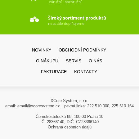
záruční i pozáruční
Široký sortiment produktů
neustále doplňujeme
NOVINKY
OBCHODNÍ PODMÍNKY
O NÁKUPU
SERVIS
O NÁS
FAKTURACE
KONTAKTY
XCore System, s.r.o.
email:
email@xcoresystem.cz
pevná linka: 222 510 000, 225 510 164
Černokostelecká 88, 100 00 Praha 10
IČ: 28366140, DIČ: CZ28366140
Ochrana osobních údajů