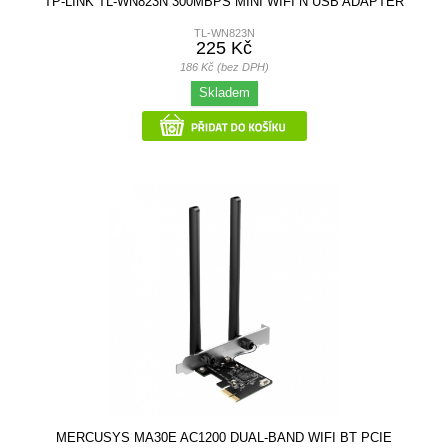
TP-LINK TL-WN823N 300MBPS MINI WIFI N USB ADAPTER
TL-WN823N
225 Kč
186 Kč (bez DPH)
Skladem
MERCUSYS MA30E AC1200 DUAL-BAND WIFI BT PCIE