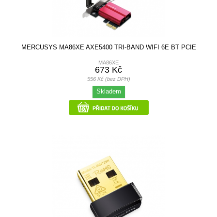
MERCUSYS MA86XE AXE5400 TRI-BAND WIFI 6E BT PCIE
MA86XE
673 Kč
556 Kč (bez DPH)
Skladem