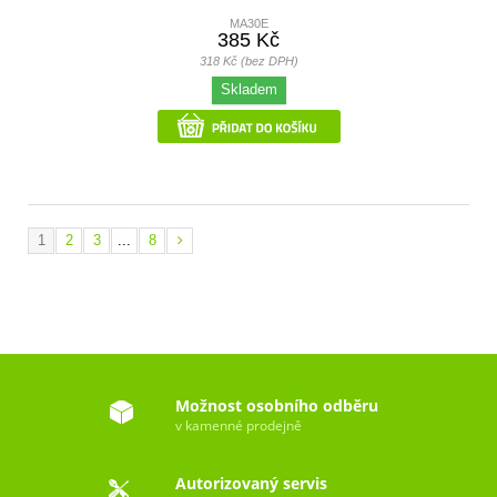
MA30E
385 Kč
318 Kč (bez DPH)
Skladem
1
2
3
...
8
Možnost osobního odběru
v kamenné prodejně
Autorizovaný servis