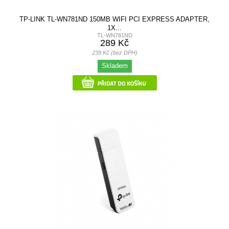
TP-LINK TL-WN781ND 150MB WIFI PCI EXPRESS ADAPTER,
1X...
TL-WN781ND
289 Kč
239 Kč (bez DPH)
Skladem