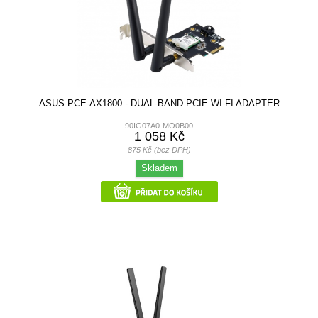
ASUS PCE-AX1800 - DUAL-BAND PCIE WI-FI ADAPTER
90IG07A0-MO0B00
1 058 Kč
875 Kč (bez DPH)
Skladem