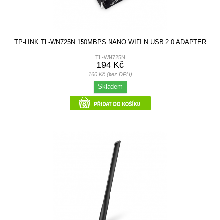
TP-LINK TL-WN725N 150MBPS NANO WIFI N USB 2.0 ADAPTER
TL-WN725N
194 Kč
160 Kč (bez DPH)
Skladem