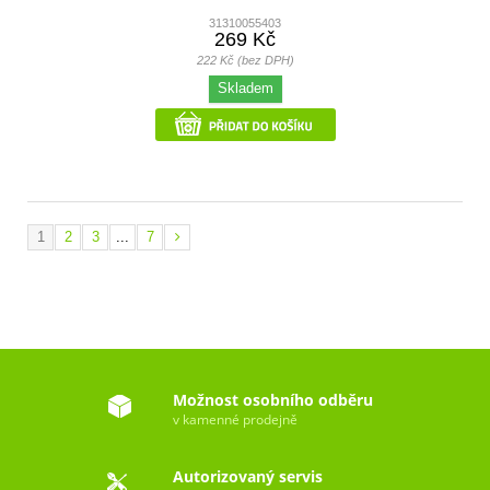
31310055403
269 Kč
222 Kč (bez DPH)
Skladem
1
2
3
...
7
Možnost osobního odběru
v kamenné prodejně
Autorizovaný servis