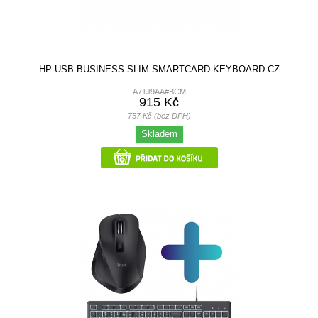
HP USB BUSINESS SLIM SMARTCARD KEYBOARD CZ
A71J9AA#BCM
915 Kč
757 Kč (bez DPH)
Skladem