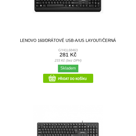
LENOVO 160/DRÁTOVÉ USB-A/US LAYOUT/ČERNÁ
GY41L68463
281 Kč
233 Kč (bez DPH)
Skladem