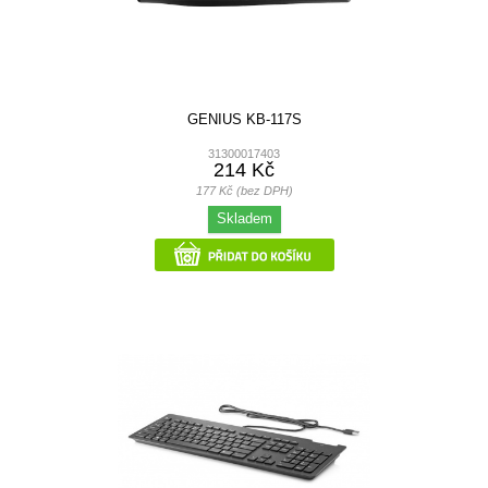
GENIUS KB-117S
31300017403
214 Kč
177 Kč (bez DPH)
Skladem