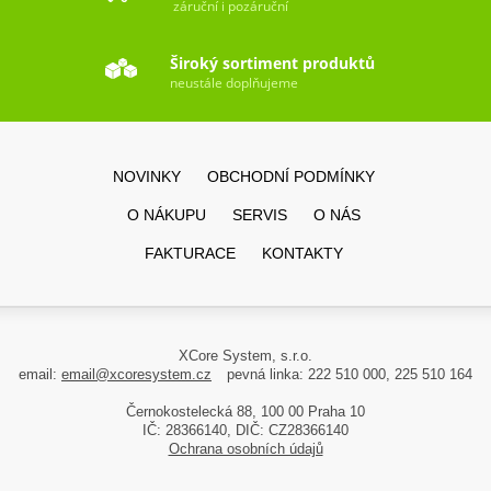
záruční i pozáruční
Široký sortiment produktů
neustále doplňujeme
NOVINKY
OBCHODNÍ PODMÍNKY
O NÁKUPU
SERVIS
O NÁS
FAKTURACE
KONTAKTY
XCore System, s.r.o.
email:
email@xcoresystem.cz
pevná linka: 222 510 000, 225 510 164
Černokostelecká 88, 100 00 Praha 10
IČ: 28366140, DIČ: CZ28366140
Ochrana osobních údajů