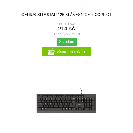
GENIUS SLIMSTAR 126 KLÁVESNICE + COPILOT
31310017426
214 Kč
177 Kč (bez DPH)
Skladem