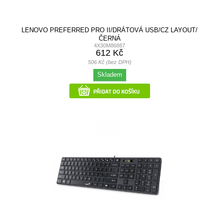
LENOVO PREFERRED PRO II/DRÁTOVÁ USB/CZ LAYOUT/
ČERNÁ
4X30M86887
612 Kč
506 Kč (bez DPH)
Skladem