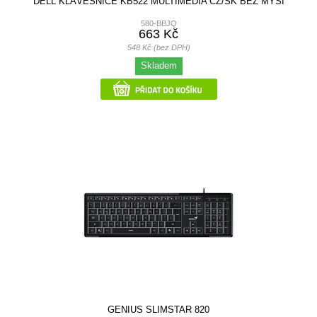
DELL KLÁVESNICE KB522 MULTIMEDIA CZ/SK BEZ MYŠI
580-BBJQ
663 Kč
548 Kč (bez DPH)
Skladem
GENIUS SLIMSTAR 820