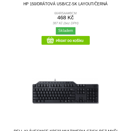
HP 150/DRÁTOVÁ USB/CZ-SK LAYOUT/ČERNÁ
664R5AA#BCM
468 Kč
387 Kč (bez DPH)
Skladem