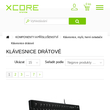
0
KOMPONENTY A PŘÍSLUŠENSTVÍ
Klávesnice, myši, herní ovladače
Klávesnice drátové
KLÁVESNICE DRÁTOVÉ
Ukázat
Seřadit podle
15
Nejprve produkty skladem
1
2
3
...
7