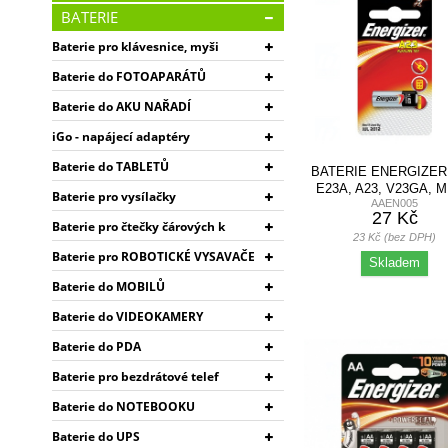
BATERIE
Baterie pro klávesnice, myši
Baterie do FOTOAPARÁTŮ
Baterie do AKU NAŘADÍ
iGo - napájecí adaptéry
Baterie do TABLETŮ
BATERIE ENERGIZER 
E23A, A23, V23GA, M
Baterie pro vysílačky
AAEN005
GP23A,...
27 Kč
Baterie pro čtečky čárových k
23 Kč (bez DPH)
Baterie pro ROBOTICKÉ VYSAVAČE
Skladem
Baterie do MOBILŮ
Baterie do VIDEOKAMERY
Baterie do PDA
Baterie pro bezdrátové telef
Baterie do NOTEBOOKU
Baterie do UPS