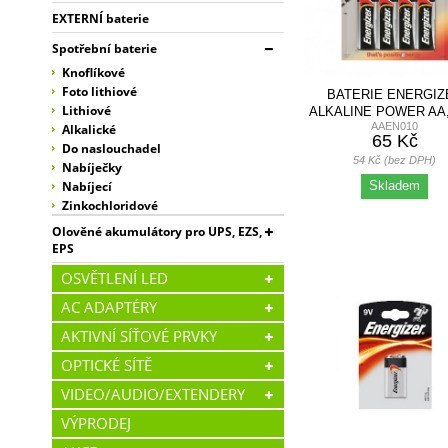
EXTERNÍ baterie
Spotřební baterie
Knoflíkové
Foto lithiové
BATERIE ENERGIZ
Lithiové
ALKALINE POWER AA,
AAEN010
TUŽKOVÁ, 1,5V,..
Alkalické
65 Kč
Do naslouchadel
54 Kč (bez DPH)
Nabíječky
Skladem
Nabíjecí
Zinkochloridové
Olověné akumulátory pro UPS, EZS,
EPS
OSVĚTLENÍ LED
AC ADAPTÉRY
AKTIVNÍ SÍŤOVÉ PRVKY
OPTICKÉ SÍTĚ
VIDEO/AUDIO/EXTENDERY
VÝPRODEJ