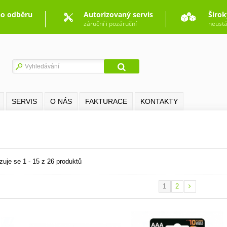
o odběru
Autorizovaný servis
Širok
záruční i pozáruční
neustá
SERVIS
O NÁS
FAKTURACE
KONTAKTY
zuje se 1 - 15 z 26 produktů
1
2