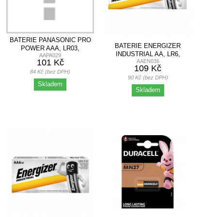
BATERIE PANASONIC PRO
BATERIE ENERGIZER
POWER AAA, LR03,
INDUSTRIAL AA, LR6,
AAPA029
MIKROTUŽKOVÁ,...
101 Kč
AAEN036
TUŽKOVÁ, 1,5V, 10 KS
109 Kč
84 Kč (bez DPH)
90 Kč (bez DPH)
Skladem
Skladem