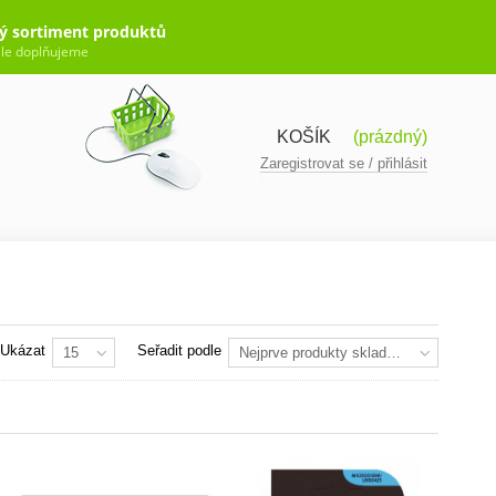
ý sortiment produktů
le doplňujeme
KOŠÍK
(prázdný)
Zaregistrovat se / přihlásit
Ukázat
Seřadit podle
15
Nejprve produkty skladem