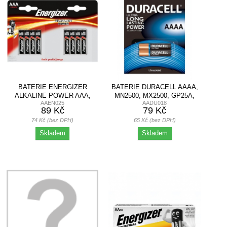
BATERIE ENERGIZER
BATERIE DURACELL AAAA,
ALKALINE POWER AAA,
MN2500, MX2500, GP25A,
AAEN025
AADU018
LR03, MIKROTUŽKOVÁ,...
E96,...
89 Kč
79 Kč
74 Kč (bez DPH)
65 Kč (bez DPH)
Skladem
Skladem