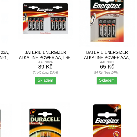
23A,
BATERIE ENERGIZER
BATERIE ENERGIZER
N21,
ALKALINE POWER AA, LR6,
ALKALINE POWER AAA,
AAEN024
AAEN011
TUŽKOVÁ, 1,5V,...
LR03, MIKROTUŽKOVÁ,...
89 Kč
65 Kč
74 Kč (bez DPH)
54 Kč (bez DPH)
Skladem
Skladem