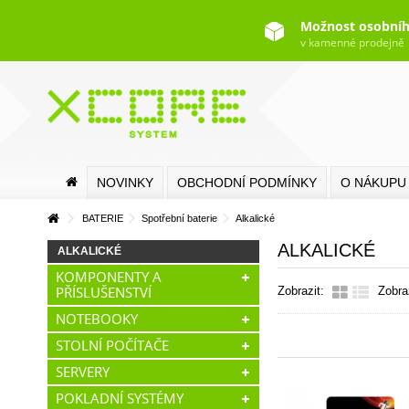
Možnost osobníh
v kamenné prodejně
NOVINKY
OBCHODNÍ PODMÍNKY
O NÁKUPU
BATERIE
Spotřební baterie
Alkalické
ALKALICKÉ
ALKALICKÉ
KOMPONENTY A
PŘÍSLUŠENSTVÍ
Zobrazit:
Zobra
NOTEBOOKY
STOLNÍ POČÍTAČE
SERVERY
POKLADNÍ SYSTÉMY