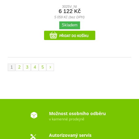
3025V_NI
6 122 Kč
5 059 Kč (bez DPH)
Skladem
1
2
3
4
5
Možnost osobního odběru
v kamenné prodejně
Autorizovaný servis