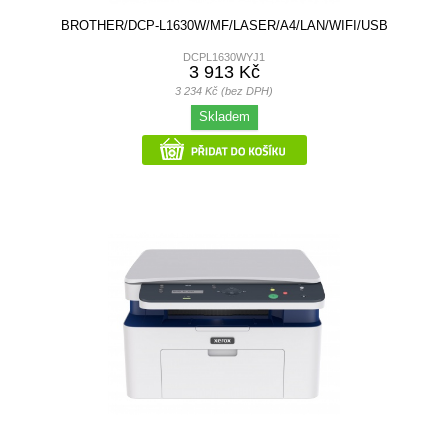
BROTHER/DCP-L1630W/MF/LASER/A4/LAN/WIFI/USB
DCPL1630WYJ1
3 913 Kč
3 234 Kč (bez DPH)
Skladem