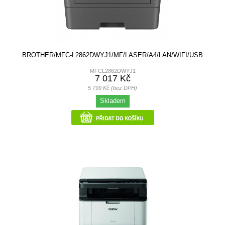
BROTHER/MFC-L2862DWYJ1/MF/LASER/A4/LAN/WIFI/USB
MFCL2862DWYJ1
7 017 Kč
5 799 Kč (bez DPH)
Skladem