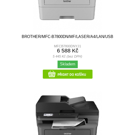
BROTHER/MFC-B7800DN/MF/LASER/A4/LAN/USB
MFCB7800DNYJ1
6 588 Kč
5 445 Kč (bez DPH)
Skladem