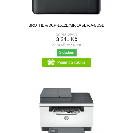
BROTHER/DCP-1512E/MF/LASER/A4/USB
DCP1512EYJ1
3 241 Kč
2 678 Kč (bez DPH)
Skladem