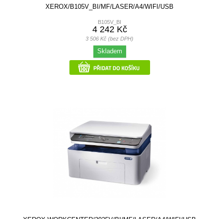
XEROX/B105V_BI/MF/LASER/A4/WIFI/USB
B105V_BI
4 242 Kč
3 506 Kč (bez DPH)
Skladem