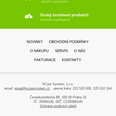
záruční i pozáruční
Široký sortiment produktů
neustále doplňujeme
NOVINKY
OBCHODNÍ PODMÍNKY
O NÁKUPU
SERVIS
O NÁS
FAKTURACE
KONTAKTY
XCore System, s.r.o.
email:
email@xcoresystem.cz
pevná linka: 222 510 000, 225 510 164
Černokostelecká 88, 100 00 Praha 10
IČ: 28366140, DIČ: CZ28366140
Ochrana osobních údajů