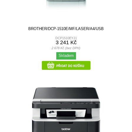
BROTHER/DCP-1510E/MF/LASER/A4/USB
DCP1510EYJ1
3 241 Kč
2 678 Kč (bez DPH)
Skladem