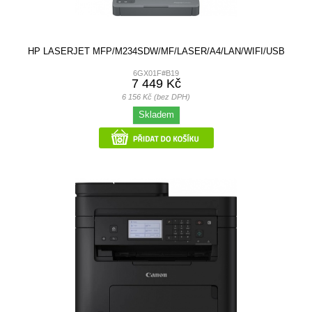
HP LASERJET MFP/M234SDW/MF/LASER/A4/LAN/WIFI/USB
6GX01F#B19
7 449 Kč
6 156 Kč (bez DPH)
Skladem