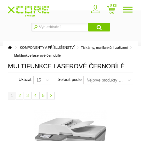
0
KOMPONENTY A PŘÍSLUŠENSTVÍ
Tiskárny, multifunkční zařízení
Multifunkce laserové černobílé
MULTIFUNKCE LASEROVÉ ČERNOBÍLÉ
Ukázat
Seřadit podle
15
Nejprve produkty skladem
1
2
3
4
5