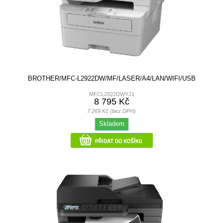
BROTHER/MFC-L2922DW/MF/LASER/A4/LAN/WIFI/USB
MFCL2922DWYJ1
8 795 Kč
7 269 Kč (bez DPH)
Skladem