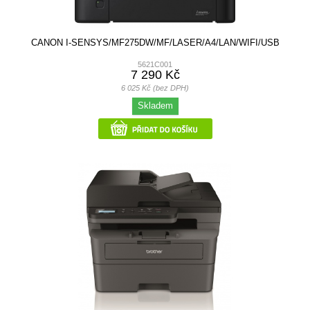
CANON I-SENSYS/MF275DW/MF/LASER/A4/LAN/WIFI/USB
5621C001
7 290 Kč
6 025 Kč (bez DPH)
Skladem