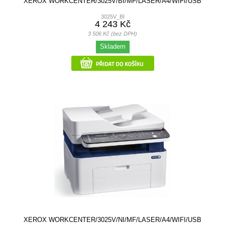
XEROX WORKCENTER/3025V/BI/MF/LASER/A4/WIFI/USB
3025V_BI
4 243 Kč
3 506 Kč (bez DPH)
Skladem
XEROX WORKCENTER/3025V/NI/MF/LASER/A4/WIFI/USB