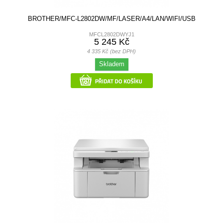
BROTHER/MFC-L2802DW/MF/LASER/A4/LAN/WIFI/USB
MFCL2802DWYJ1
5 245 Kč
4 335 Kč (bez DPH)
Skladem