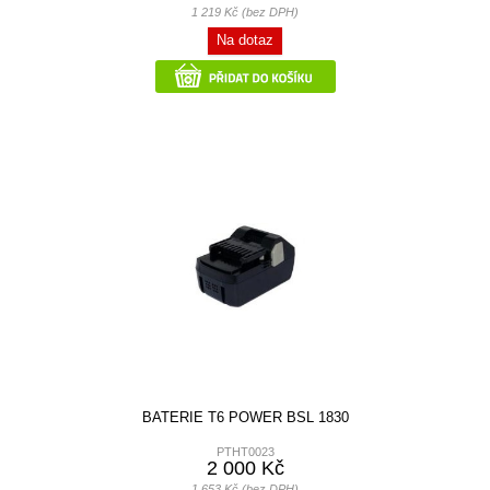
1 219 Kč (bez DPH)
Na dotaz
BATERIE T6 POWER BSL 1830
PTHT0023
2 000 Kč
1 653 Kč (bez DPH)