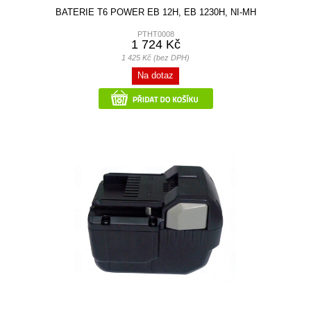
BATERIE T6 POWER EB 12H, EB 1230H, NI-MH
PTHT0008
1 724 Kč
1 425 Kč (bez DPH)
Na dotaz