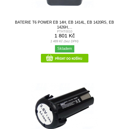
BATERIE T6 POWER EB 14H, EB 1414L, EB 1420RS, EB
1426H,...
PTHT0010
1 801 Kč
1 489 Kč (bez DPH)
Skladem