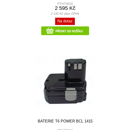
PTHT0015
2 595 Kč
2 145 Kč (bez DPH)
Na dotaz
BATERIE T6 POWER BCL 1415