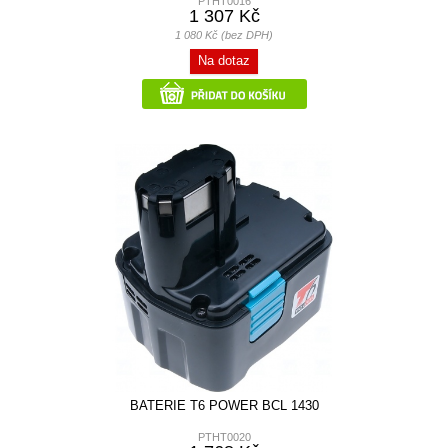
PTHT0016
1 307 Kč
1 080 Kč (bez DPH)
Na dotaz
BATERIE T6 POWER BCL 1430
PTHT0020