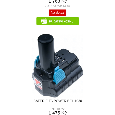
1 768 Kč
1 461 Kč (bez DPH)
Na dotaz
BATERIE T6 POWER BCL 1030
PTHT0022
1 475 Kč