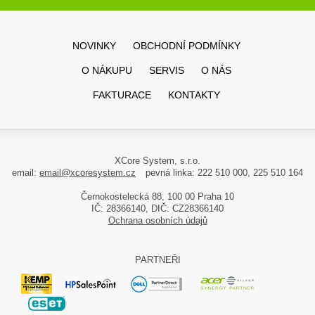
NOVINKY
OBCHODNÍ PODMÍNKY
O NÁKUPU
SERVIS
O NÁS
FAKTURACE
KONTAKTY
XCore System, s.r.o.
email:
email@xcoresystem.cz
pevná linka: 222 510 000, 225 510 164
Černokostelecká 88, 100 00 Praha 10
IČ: 28366140, DIČ: CZ28366140
Ochrana osobních údajů
PARTNEŘI