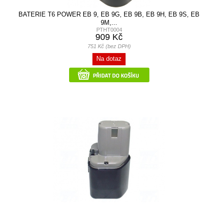
BATERIE T6 POWER EB 9, EB 9G, EB 9B, EB 9H, EB 9S, EB
9M,...
PTHT0004
909 Kč
751 Kč (bez DPH)
Na dotaz