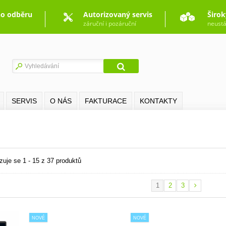
o odběru
Autorizovaný servis
Širok
záruční i pozáruční
neustá
SERVIS
O NÁS
FAKTURACE
KONTAKTY
zuje se 1 - 15 z 37 produktů
1
2
3
NOVÉ
NOVÉ