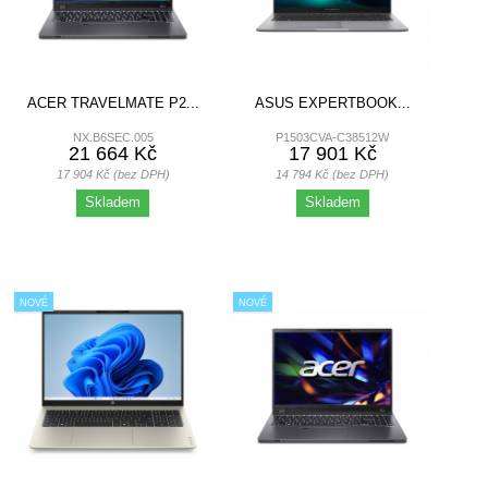
ACER TRAVELMATE P2...
ASUS EXPERTBOOK...
NX.B6SEC.005
P1503CVA-C38512W
21 664 Kč
17 901 Kč
17 904 Kč (bez DPH)
14 794 Kč (bez DPH)
Skladem
Skladem
NOVÉ
NOVÉ