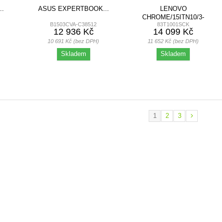
..
ASUS EXPERTBOOK...
LENOVO
CHROME/15ITN10/3-
B1503CVA-C38512
83T1001SCK
N355/15,3"/WUXGA/8GB/128GB/
12 936 Kč
14 099 Kč
10 691 Kč (bez DPH)
11 652 Kč (bez DPH)
Skladem
Skladem
1
2
3