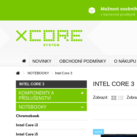
Možnost osobníh
v kamenné prodejně
NOVINKY
OBCHODNÍ PODMÍNKY
O NÁKUPU
NOTEBOOKY
Intel Core 3
INTEL CORE 3
INTEL CORE 3
KOMPONENTY A
PŘÍSLUŠENSTVÍ
Zobrazit:
Zobra
NOTEBOOKY
Chromebook
Intel Core i3
NOVÉ
Intel Core i5