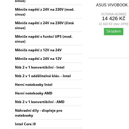
sinus)
ASUS VIVOBOOK.
Měniče napětí z 24V na 230V (mod.
sinus)
X1704VA-AU986Z
14 426 Kč
Měniče napětí z 24V na 230V (čistá
11 922 Kč (bez DPH)
sinus)
Skladem
Měniče napětí s funkcí UPS (mod.
sinus)
Měniče napětí z 12V na 24V
Měniče napětí z 24V na 12V
Ntb 2 v 1 konvertibilní - Intel
Ntb 2 v 1 oddělitelné kláv. - Intel
Herní notebooky Intel
Herní notebooky AMD
Ntb 2 v 1 konvertibilní - AMD
Náhradní díly - displeje pro
notebooky
Intel Core i9