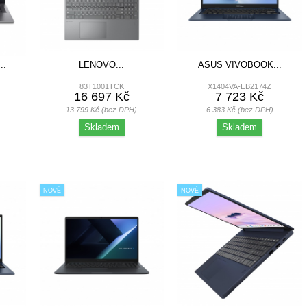
..
LENOVO...
ASUS VIVOBOOK...
83T1001TCK
X1404VA-EB2174Z
16 697 Kč
7 723 Kč
13 799 Kč (bez DPH)
6 383 Kč (bez DPH)
Skladem
Skladem
NOVÉ
NOVÉ