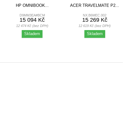
HP OMNIBOOK...
ACER TRAVELMATE P2...
D9MM3EA#BCM
NX.B6MEC.002
INTEL...
15 094 Kč
15 269 Kč
12 474 Kč (bez DPH)
12 619 Kč (bez DPH)
Skladem
Skladem