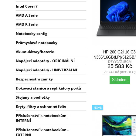
Intel Core i7
AMD A Serie
AMD R Serie
Notebooky config
Průmyslové notebooky
Akumulátory/baterie
HP 200 G2I 16 C3
N355/16GB(LP)/512GB
Napájecí adaptéry - ORIGINÁLNÍ
D7YY0AT#BCM
25 583 Kč
Napájecí adaptéry - UNIVERZÁLNÍ
21 143 Kč (bez DPH)
Bezpečnostní zámky
Skladem
Dokovací stanice a replikátory portů
Stojany a podložky
Kryty, filtry a ochranné folie
NOVÉ
Příslušenství k notebookům -
INTERNÍ
Příslušenství k notebookům -
EXTERNÍ