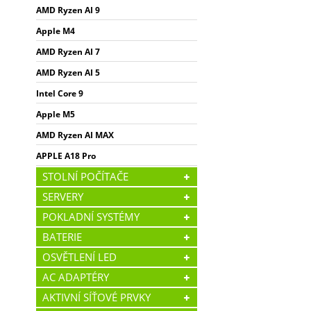
AMD Ryzen AI 9
Apple M4
AMD Ryzen AI 7
AMD Ryzen AI 5
Intel Core 9
Apple M5
AMD Ryzen AI MAX
APPLE A18 Pro
STOLNÍ POČÍTAČE
SERVERY
POKLADNÍ SYSTÉMY
BATERIE
OSVĚTLENÍ LED
AC ADAPTÉRY
AKTIVNÍ SÍŤOVÉ PRVKY