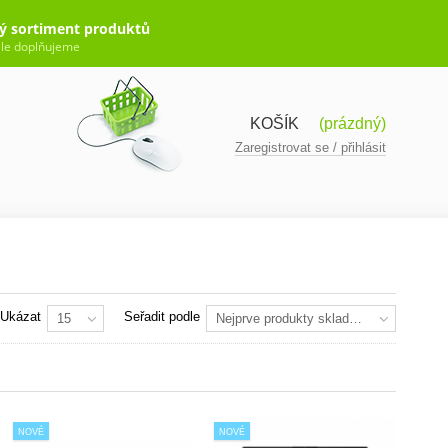
ý sortiment produktů
le doplňujeme
KOŠÍK
(prázdný)
Zaregistrovat se / přihlásit
Ukázat
Seřadit podle
15
Nejprve produkty skladem
NOVÉ
NOVÉ