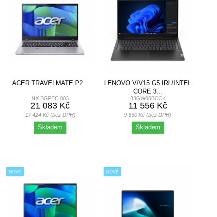
ACER TRAVELMATE P2...
LENOVO V/V15 G5 IRL/INTEL
CORE 3...
NX.BGPEC.003
83GW00BCCK
21 083 Kč
11 556 Kč
17 424 Kč (bez DPH)
9 550 Kč (bez DPH)
Skladem
Skladem
NOVÉ
NOVÉ