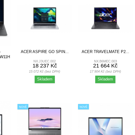
-
ACER ASPIRE GO SPIN...
ACER TRAVELMATE P2...
/W11H
NX.J3UEC.002
NX.B6MEC.003
18 237 Kč
21 664 Kč
15 072 Kč (bez DPH)
17 904 Kč (bez DPH)
Skladem
Skladem
NOVÉ
NOVÉ