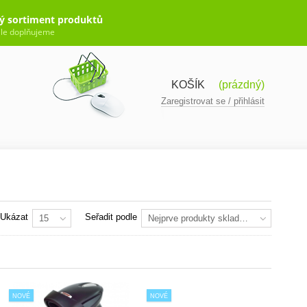
ý sortiment produktů
le doplňujeme
KOŠÍK
(prázdný)
Zaregistrovat se / přihlásit
Ukázat
Seřadit podle
15
Nejprve produkty skladem
NOVÉ
NOVÉ