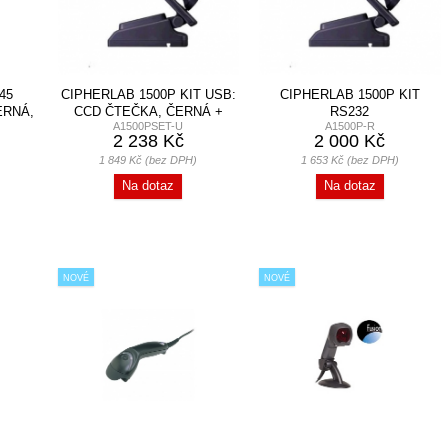
45
CIPHERLAB 1500P KIT USB:
CIPHERLAB 1500P KIT
ERNÁ,
CCD ČTEČKA, ČERNÁ +
RS232
A1500PSET-U
A1500P-R
KABEL USB +...
2 238 Kč
2 000 Kč
1 849 Kč (bez DPH)
1 653 Kč (bez DPH)
Na dotaz
Na dotaz
NOVÉ
NOVÉ