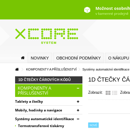
Možnost osobníh
v kamenné prodejně
NOVINKY
OBCHODNÍ PODMÍNKY
O NÁKUPU
KOMPONENTY A PŘÍSLUŠENSTVÍ
Systémy automatické identifikace
1D ČTEČKY Č
1D ČTEČKY ČÁROVÝCH KÓDŮ
KOMPONENTY A
PŘÍSLUŠENSTVÍ
Zobrazit:
Zobra
Tablety a čtečky
Mobily, hodinky a navigace
Systémy automatické identifikace
Termotransferové tiskárny
NOVÉ