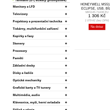
Termální (DT) etikety (průmyslové)
HONEYWELL MS51
Monitory a LFD
ECLIPSE, USB, BÍ
MK5145-71A38-EU
Televizory
1 306 Kč
1 079 Kč (bez DPH)
Projektory a prezentační technika
Na dotaz
Tiskárny, multifunkční zařízení
Kopírky a faxy
Skenery
Procesory
Paměti
Základní desky
Disky a řadiče
Optické mechaniky
Grafické karty a TV tunery
Multimédia, audio
Klávesnice, myši, herní ovladače
Skříně a zdroje