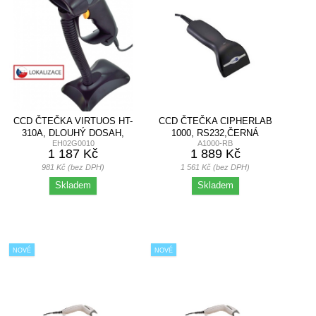
CCD ČTEČKA VIRTUOS HT-
CCD ČTEČKA CIPHERLAB
310A, DLOUHÝ DOSAH,
1000, RS232,ČERNÁ
EH02G0010
A1000-RB
USB...
1 187 Kč
1 889 Kč
981 Kč (bez DPH)
1 561 Kč (bez DPH)
Skladem
Skladem
NOVÉ
NOVÉ