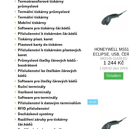
Termotransferové tiskárny
průmyslové
Termální tiskárny průmyslové
Termální tiskárny
Mobilní tiskárny
Software pro tiskárny čár.kódů
Příslušenství k tiskárnám čár.kódů
Tiskárny plast. karet
Plastové karty do tiskáren
HONEYWELL MS51
Příslušenství k tiskárnám plastových
ECLIPSE, USB, ČE
karet
MK5145-31A38-EU
Průmyslové čtečky čárových kódů -
1 244 Kč
bezdrátové
1 028 Kč (bez DPH)
Příslušenství ke čtečkám čárových
kódů
Skladem
Software pro čtečky čárových kódů
Ruční terminály
Vozíkové terminály
Software pro terminály
Příslušenství k datovým terminálům
NOVÉ
RFID příslušenství
Docházkové systémy
Rozšíření záruky pro tiskárny
čár.kódů