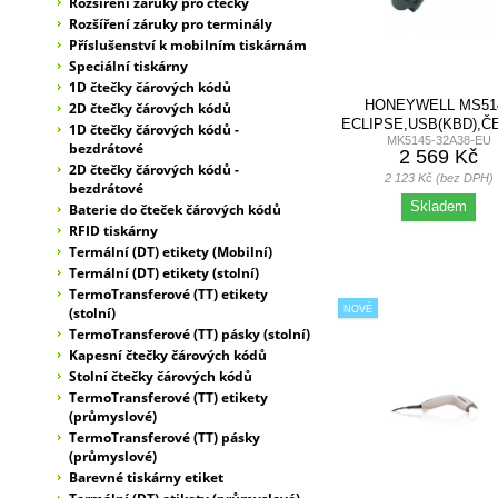
Rozšíření záruky pro čtečky
Rozšíření záruky pro terminály
Příslušenství k mobilním tiskárnám
Speciální tiskárny
1D čtečky čárových kódů
HONEYWELL MS51
2D čtečky čárových kódů
ECLIPSE,USB(KBD),Č
1D čtečky čárových kódů -
MK5145-32A38-EU
STOJÁNEK
bezdrátové
2 569 Kč
2D čtečky čárových kódů -
2 123 Kč (bez DPH)
bezdrátové
Skladem
Baterie do čteček čárových kódů
RFID tiskárny
Termální (DT) etikety (Mobilní)
Termální (DT) etikety (stolní)
TermoTransferové (TT) etikety
(stolní)
NOVÉ
TermoTransferové (TT) pásky (stolní)
Kapesní čtečky čárových kódů
Stolní čtečky čárových kódů
TermoTransferové (TT) etikety
(průmyslové)
TermoTransferové (TT) pásky
(průmyslové)
Barevné tiskárny etiket