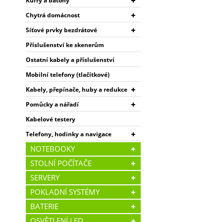
Kufry a batohy
Chytrá domácnost
Síťové prvky bezdrátové
Příslušenství ke skenerům
Ostatní kabely a příslušenství
Mobilní telefony (tlačítkové)
Kabely, přepínače, huby a redukce
Pomůcky a nářadí
Kabelové testery
Telefony, hodinky a navigace
NOTEBOOKY
STOLNÍ POČÍTAČE
SERVERY
POKLADNÍ SYSTÉMY
BATERIE
OSVĚTLENÍ LED