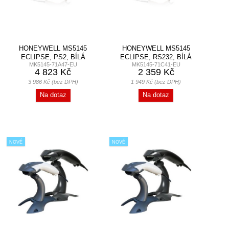
HONEYWELL MS5145
HONEYWELL MS5145
ECLIPSE, PS2, BÍLÁ
ECLIPSE, RS232, BÍLÁ
MK5145-71A47-EU
MK5145-71C41-EU
4 823 Kč
2 359 Kč
3 986 Kč (bez DPH)
1 949 Kč (bez DPH)
Na dotaz
Na dotaz
NOVÉ
NOVÉ