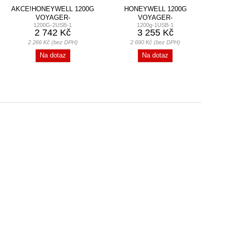
AKCE!HONEYWELL 1200G
HONEYWELL 1200G
VOYAGER-
VOYAGER-
1200G-2USB-1
1200g-1USB-1
USB,ČERNÁ,STOJAN
USB,BÍLÁ,STOJAN
2 742 Kč
3 255 Kč
2 266 Kč (bez DPH)
2 690 Kč (bez DPH)
Na dotaz
Na dotaz