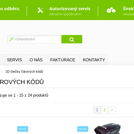
o odběru
Autorizovaný servis
Širok
záruční i pozáruční
neustá
SERVIS
O NÁS
FAKTURACE
KONTAKTY
1D čtečky čárových kódů
ÁROVÝCH KÓDŮ
zuje se 1 - 15 z 24 produktů
1
2
NOVÉ
NOVÉ