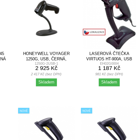
45
HONEYWELL VOYAGER
LASEROVÁ ČTEČKA
RNÁ
1250G, USB, ČERNÁ,
VIRTUOS HT-900A, USB
1250G-2USB-1
EH02G0004
STOJAN
(KLÁVESNICE/RS-232...
2 925 Kč
1 187 Kč
2 417 Kč (bez DPH)
981 Kč (bez DPH)
Skladem
Skladem
NOVÉ
NOVÉ