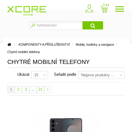
0
KOMPONENTY A PŘÍSLUŠENSTVÍ
Mobily, hodinky a navigace
Chytré mobilní telefony
CHYTRÉ MOBILNÍ TELEFONY
Ukázat
Seřadit podle
15
Nejprve produkty skladem
1
2
3
...
21