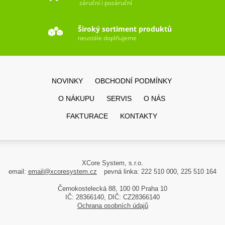
záruční i pozáruční
Široký sortiment produktů
neustále doplňujeme
NOVINKY
OBCHODNÍ PODMÍNKY
O NÁKUPU
SERVIS
O NÁS
FAKTURACE
KONTAKTY
XCore System, s.r.o.
email:
email@xcoresystem.cz
pevná linka: 222 510 000, 225 510 164
Černokostelecká 88, 100 00 Praha 10
IČ: 28366140, DIČ: CZ28366140
Ochrana osobních údajů