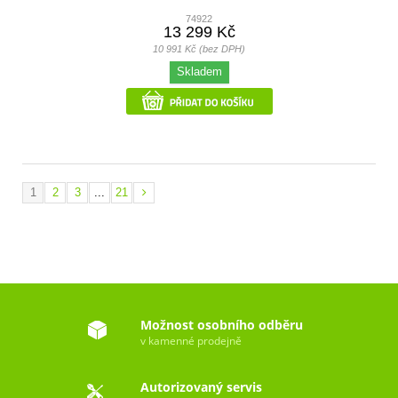
74922
13 299 Kč
10 991 Kč (bez DPH)
Skladem
1
2
3
...
21
Možnost osobního odběru
v kamenné prodejně
Autorizovaný servis