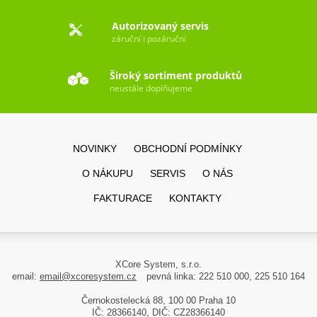
Autorizovaný servis
záruční i pozáruční
Široký sortiment produktů
neustále doplňujeme
NOVINKY
OBCHODNÍ PODMÍNKY
O NÁKUPU
SERVIS
O NÁS
FAKTURACE
KONTAKTY
XCore System, s.r.o.
email:
email@xcoresystem.cz
pevná linka: 222 510 000, 225 510 164
Černokostelecká 88, 100 00 Praha 10
IČ: 28366140, DIČ: CZ28366140