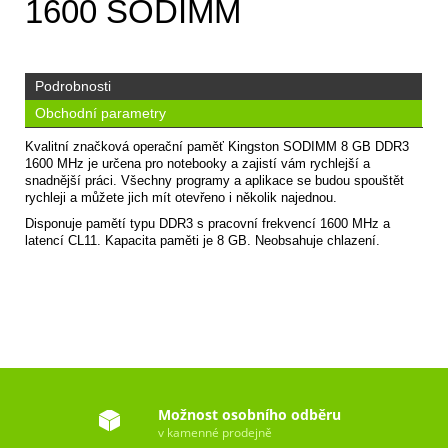
1600 SODIMM
Podrobnosti
Obchodní parametry
Kvalitní značková operační paměť Kingston SODIMM 8 GB DDR3
1600 MHz je určena pro notebooky a zajistí vám rychlejší a
snadnější práci. Všechny programy a aplikace se budou spouštět
rychleji a můžete jich mít otevřeno i několik najednou.
Disponuje pamětí typu DDR3 s pracovní frekvencí 1600 MHz a
latencí CL11. Kapacita paměti je 8 GB. Neobsahuje chlazení.
Možnost osobního odběru
v kamenné prodejně